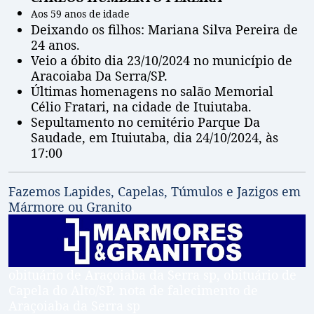
Aos 59 anos de idade
Deixando os filhos: Mariana Silva Pereira de
24 anos.
Veio a óbito dia 23/10/2024 no município de
Aracoiaba Da Serra/SP.
Últimas homenagens no salão Memorial
Célio Fratari, na cidade de Ituiutaba.
Sepultamento no cemitério Parque Da
Saudade, em Ituiutaba, dia 24/10/2024, às
17:00
Fazemos Lapides, Capelas, Túmulos e Jazigos em
Mármore ou Granito
obituário de Araçoiaba da Serra sp, obituário de
Capela do Alto/SP. nota de falecimento de
Araçoiaba da Serra sp