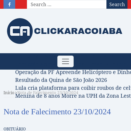
Search
Obituário – Nota de falecimento: 31/07/2026
Toggle
Comissão Aprova Projeto de Jilmar Tatto que D
navigation
Operação da PF Apreende Helicóptero e Dinh
Resultado da Quina de São João 2026
Lula cria plataforma para coibir roubos de cel
Início
Nota de Falecimento 23/10/2024
Menina de 8 anos Morre na UPH da Zona Leste
Nota de Falecimento 23/10/2024
OBITUÁRIO