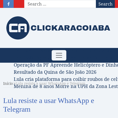
Search
Obituário – Nota de falecimento: 31/07/2026
Toggle
Comissão Aprova Projeto de Jilmar Tatto que D
navigation
Operação da PF Apreende Helicóptero e Dinh
Resultado da Quina de São João 2026
Lula cria plataforma para coibir roubos de cel
Início
Lula resiste a usar WhatsApp e Telegram
Menina de 8 anos Morre na UPH da Zona Leste
Lula resiste a usar WhatsApp e
Telegram