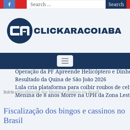
Search
Obituário – Nota de falecimento: 31/07/2026
Toggle
Comissão Aprova Projeto de Jilmar Tatto que D
navigation
Operação da PF Apreende Helicóptero e Dinh
Resultado da Quina de São João 2026
Lula cria plataforma para coibir roubos de cel
Início
Fiscalização dos bingos e cassinos no Brasil
Menina de 8 anos Morre na UPH da Zona Leste
Fiscalização dos bingos e cassinos no
Brasil