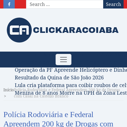
Search
Obituário – Nota de falecimento: 31/07/2026
Toggle
Comissão Aprova Projeto de Jilmar Tatto que D
navigation
Operação da PF Apreende Helicóptero e Dinh
Resultado da Quina de São João 2026
Lula cria plataforma para coibir roubos de cel
Início
Polícia Rodoviária e Federal Apreendem 200 kg de Drogas
Menina de 8 anos Morre na UPH da Zona Leste
com Casal na Castello Branco
Polícia Rodoviária e Federal
Apreendem 200 kg de Drogas com