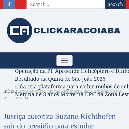
Search
Obituário – Nota de falecimento: 31/07/2026
Toggle
Comissão Aprova Projeto de Jilmar Tatto que D
navigation
Operação da PF Apreende Helicóptero e Dinh
Resultado da Quina de São João 2026
Lula cria plataforma para coibir roubos de cel
Início
Justiça autoriza Suzane Richthofen sair do presídio para
Menina de 8 anos Morre na UPH da Zona Leste
estudar
Justiça autoriza Suzane Richthofen
sair do presídio para estudar