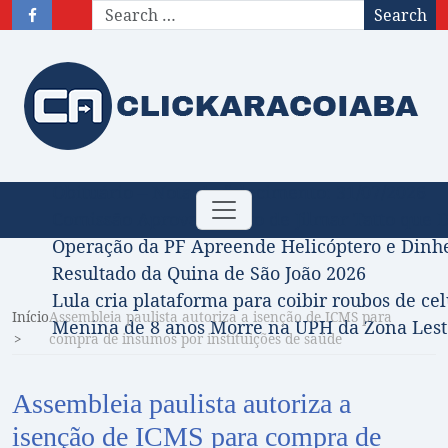
Search
Obituário – Nota de falecimento: 31/07/2026
Toggle
Comissão Aprova Projeto de Jilmar Tatto que D
navigation
Operação da PF Apreende Helicóptero e Dinh
Resultado da Quina de São João 2026
Lula cria plataforma para coibir roubos de cel
Início
Assembleia paulista autoriza a isenção de ICMS para
Menina de 8 anos Morre na UPH da Zona Leste
compra de insumos por instituições de saúde
Assembleia paulista autoriza a
isenção de ICMS para compra de