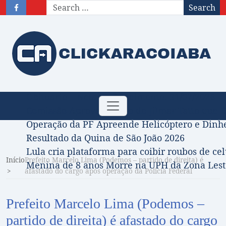
Search
Obituário – Nota de falecimento: 31/07/2026
Toggle
Comissão Aprova Projeto de Jilmar Tatto que D
navigation
Operação da PF Apreende Helicóptero e Dinh
Resultado da Quina de São João 2026
Lula cria plataforma para coibir roubos de cel
Início
Prefeito Marcelo Lima (Podemos – partido de direita) é
Menina de 8 anos Morre na UPH da Zona Leste
afastado do cargo após operação da Polícia Federal
Prefeito Marcelo Lima (Podemos –
partido de direita) é afastado do cargo