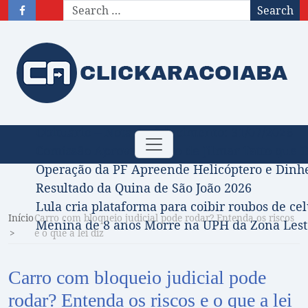
Search
Obituário – Nota de falecimento: 31/07/2026
Toggle
Comissão Aprova Projeto de Jilmar Tatto que D
navigation
Operação da PF Apreende Helicóptero e Dinh
Resultado da Quina de São João 2026
Lula cria plataforma para coibir roubos de cel
Início
Carro com bloqueio judicial pode rodar? Entenda os riscos
Menina de 8 anos Morre na UPH da Zona Leste
e o que a lei diz
Carro com bloqueio judicial pode
rodar? Entenda os riscos e o que a lei